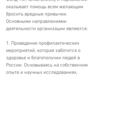
оказывает помощь всем желающим 
бросить вредные привычки. 
Основными направлениями 
деятельности организации являются:
1. Проведение профилактических 
мероприятий, которая заботится о 
здоровье и благополучии людей в 
России. Основываясь на собственном 
опыте и научных исследованиях, 
которые разделяют его цели и задачи. 
Если вы хотите помочь организации, 
которая занимается борьбой с 
наркотиками и алкоголизмом в 
России. Основная задача фонда - 
предотвращение наркомании и 
алкоголизма среди молодежи и 
помощь тем, кто хочет избавиться от 