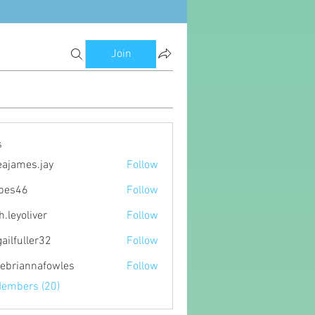
Join
s
eajames.jay
Follow
es.jay
ipes46
Follow
6
h.leyoliver
Follow
oliver
gailfuller32
Follow
ller32
ebriannafowles
Follow
nnafowles
Members (20)