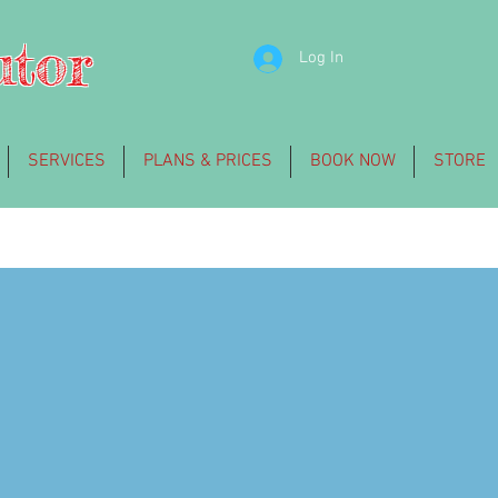
utor
Log In
SERVICES
PLANS & PRICES
BOOK NOW
STORE