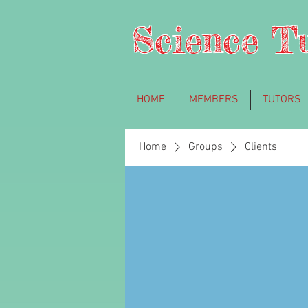
Science T
HOME
MEMBERS
TUTORS
Home
Groups
Clients