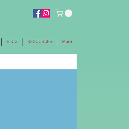
BLOG
RESOURCES
More