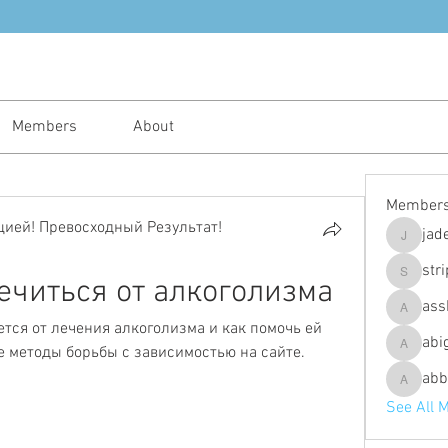
Members
About
Member
ией! Превосходный Результат!
jad
jadeajam
str
лечиться от алкоголизма
stripes4
ass
assh.ley
тся от лечения алкоголизма и как помочь ей 
abi
 методы борьбы с зависимостью на сайте.
abigailfu
abb
abbebria
See All 