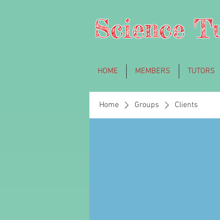
Science T
HOME
MEMBERS
TUTORS
Home
Groups
Clients