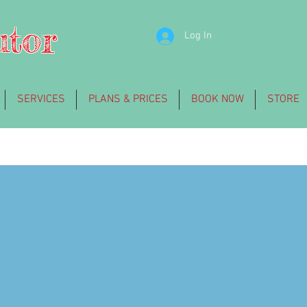
utor
Log In
SERVICES
PLANS & PRICES
BOOK NOW
STORE