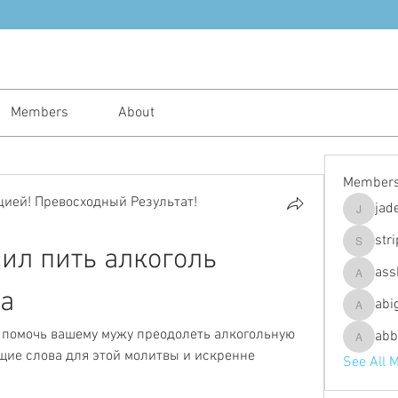
Members
About
Member
ией! Превосходный Результат!
jad
jadeajam
str
ил пить алкоголь 
stripes4
ass
assh.ley
а
abi
abigailfu
 помочь вашему мужу преодолеть алкогольную 
abb
abbebria
ие слова для этой молитвы и искренне 
See All 