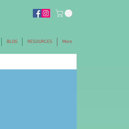
BLOG
RESOURCES
More