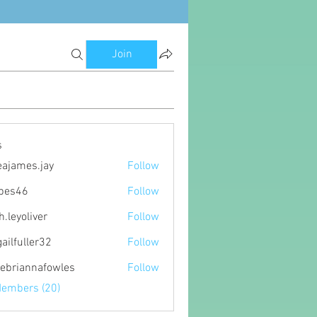
Join
s
eajames.jay
Follow
es.jay
ipes46
Follow
6
h.leyoliver
Follow
oliver
gailfuller32
Follow
ller32
ebriannafowles
Follow
nnafowles
Members (20)