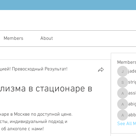
Members
About
Member
ией! Превосходный Результат!
jad
jadeajam
str
лизма в стационаре в 
stripes4
ass
assh.ley
abi
abigailfu
аре в Москве по доступной цене. 
abb
abbebria
ты, индивидуальный подход и 
See All 
об алкоголе с нами!