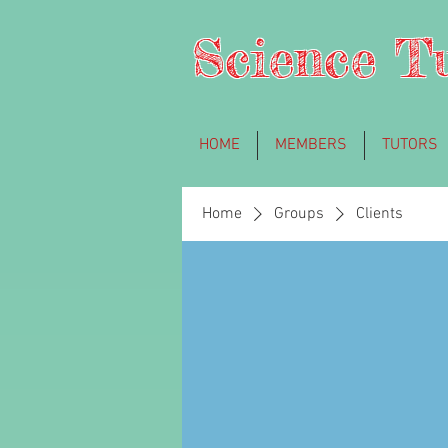
Science T
HOME
MEMBERS
TUTORS
Home
Groups
Clients