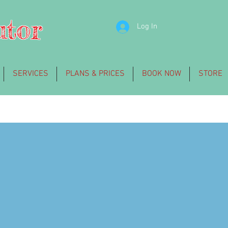
utor
Log In
SERVICES
PLANS & PRICES
BOOK NOW
STORE