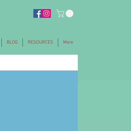
BLOG
RESOURCES
More