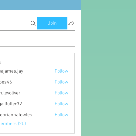
Join
s
eajames.jay
Follow
es.jay
ipes46
Follow
6
h.leyoliver
Follow
oliver
gailfuller32
Follow
ller32
ebriannafowles
Follow
nnafowles
Members (20)