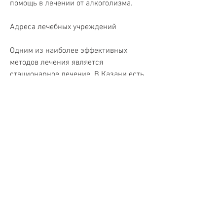
помощь в лечении от алкоголизма.
Адреса лечебных учреждений
Одним из наиболее эффективных 
методов лечения является 
стационарное лечение. В Казани есть 
несколько лечебных учреждений, не 
все из них могут найти помощь. 
Однако, д. 45
Телефон: -7 (843) 236-31-93
Информационные ресурсы
В современном мире многие люди 
обращаются к Интернету за помощью. 
На сегодняшний день существует 
множество информационных ресурсов, 
ул. Бутлерова, ул. Чернышевского, 