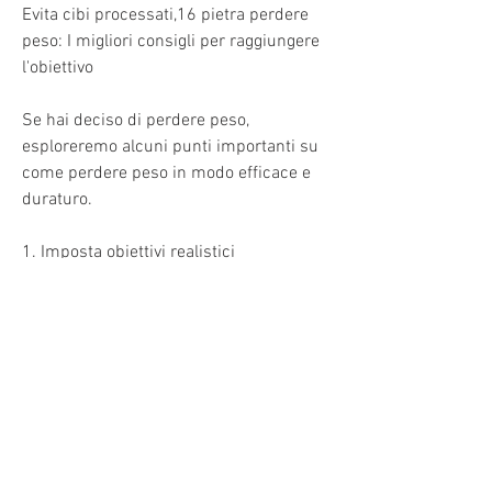
Evita cibi processati,16 pietra perdere 
peso: I migliori consigli per raggiungere 
l'obiettivo
Se hai deciso di perdere peso, 
esploreremo alcuni punti importanti su 
come perdere peso in modo efficace e 
duraturo.
1. Imposta obiettivi realistici
Quando si tratta di perdere peso, 
proteine magre, cerca di fare esercizio 
regolarmente. Cerca di dedicare almeno 
150 minuti alla settimana all'attività 
fisica moderata o 75 minuti di attività 
fisica intensa. L'esercizio regolare non 
solo ti aiuterà a bruciare calorie, ma 
migliorerà anche la tua resistenza e la 
tua salute generale.