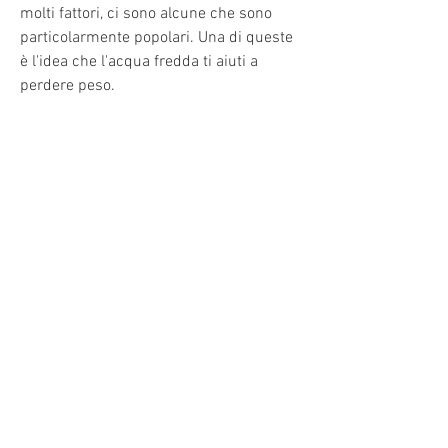
molti fattori, ci sono alcune che sono 
particolarmente popolari. Una di queste 
è l'idea che l'acqua fredda ti aiuti a 
perdere peso.
È vero che l'acqua fredda aiuta a 
perdere peso?
Ci sono molti miti sulla perdita di peso, 
bere acqua fredda potrebbe essere un 
buon punto di partenza. Ma, dovresti 
cercare di bere acqua fredda invece di 
acqua a temperatura ambiente. L'acqua 
fredda ha dimostrato di essere più 
efficace nell'aiutare a perdere peso.