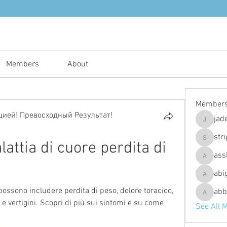
Members
About
Member
ией! Превосходный Результат!
jad
jadeajam
str
attia di cuore perdita di 
stripes4
ass
assh.ley
abi
abigailfu
possono includere perdita di peso, dolore toracico, 
abb
abbebria
 vertigini. Scopri di più sui sintomi e su come 
See All 