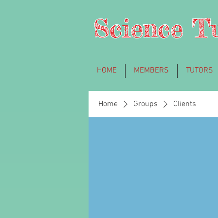
Science T
HOME
MEMBERS
TUTORS
Home
Groups
Clients