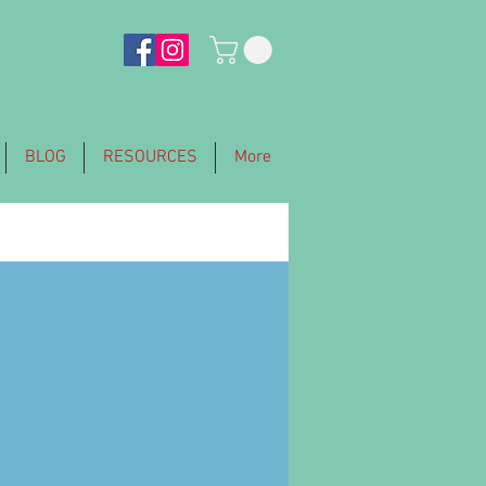
BLOG
RESOURCES
More