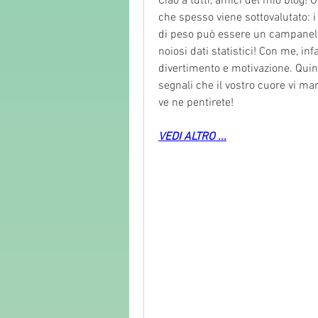
Ciao a tutti, amici del mio blog! 
che spesso viene sottovalutato: i
di peso può essere un campanello
noiosi dati statistici! Con me, inf
divertimento e motivazione. Quind
segnali che il vostro cuore vi ma
ve ne pentirete!
VEDI ALTRO ...