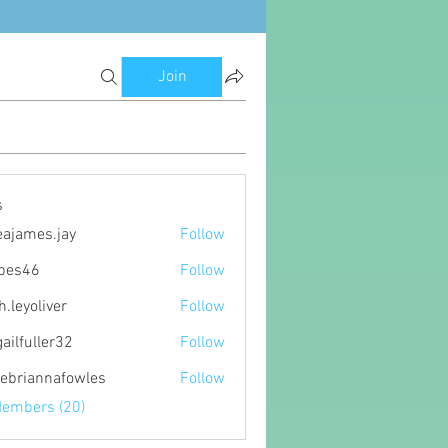
Join
s
eajames.jay
Follow
es.jay
ipes46
Follow
6
h.leyoliver
Follow
oliver
gailfuller32
Follow
ller32
ebriannafowles
Follow
nnafowles
Members (20)