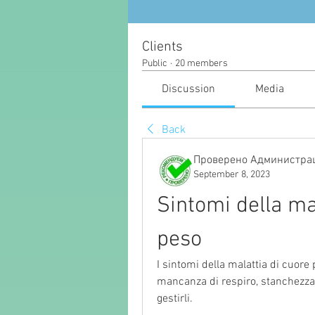
Clients
Public
·
20 members
Discussion
Media
Back
Проверено Администрац
September 8, 2023
Sintomi della mal
peso
I sintomi della malattia di cuore 
mancanza di respiro, stanchezza e
gestirli.