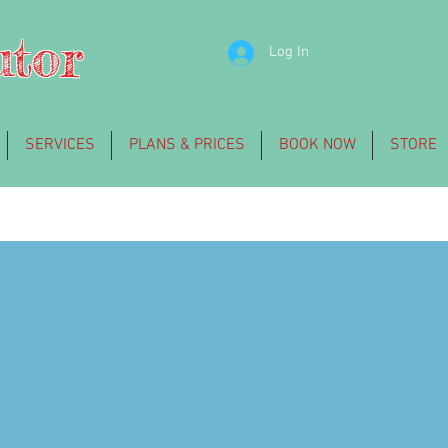
utor
Log In
SERVICES
PLANS & PRICES
BOOK NOW
STORE