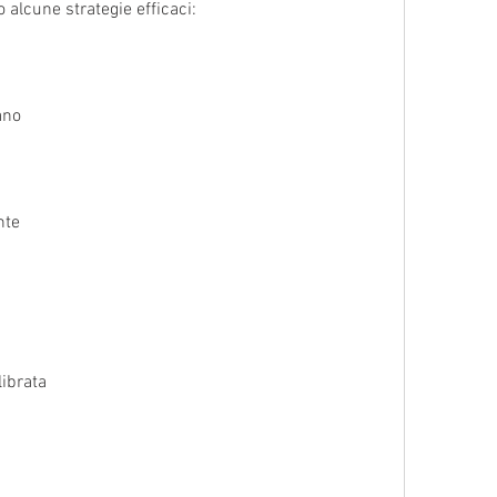
 alcune strategie efficaci:
ano
nte
librata