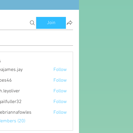
Join
s
eajames.jay
Follow
es.jay
ipes46
Follow
6
h.leyoliver
Follow
oliver
gailfuller32
Follow
ller32
ebriannafowles
Follow
nnafowles
Members (20)