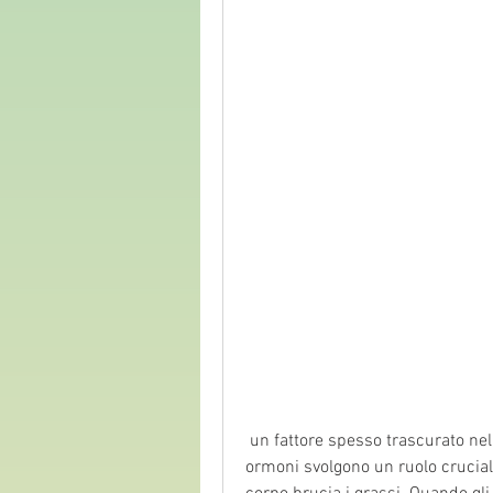
 un fattore spesso trascurato nella perdita di peso è l'equilibrio ormonale. Gli 
ormoni svolgono un ruolo cruciale