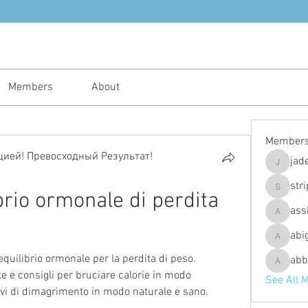
Members
About
Member
ией! Превосходный Результат!
jad
jadeajam
str
brio ormonale di perdita 
stripes4
ass
assh.ley
abi
abigailfu
uilibrio ormonale per la perdita di peso. 
abb
abbebria
e e consigli per bruciare calorie in modo 
See All 
ttivi di dimagrimento in modo naturale e sano.