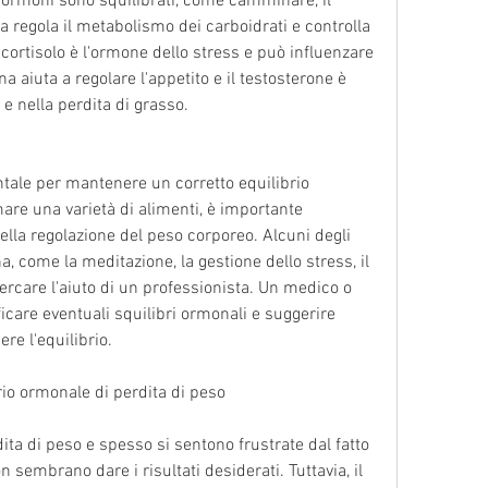
 ormoni sono squilibrati, come camminare, il 
na regola il metabolismo dei carboidrati e controlla 
l cortisolo è l'ormone dello stress e può influenzare 
na aiuta a regolare l'appetito e il testosterone è 
e nella perdita di grasso.
tale per mantenere un corretto equilibrio 
re una varietà di alimenti, è importante 
nella regolazione del peso corporeo. Alcuni degli 
, come la meditazione, la gestione dello stress, il 
ercare l'aiuto di un professionista. Un medico o 
icare eventuali squilibri ormonali e suggerire 
re l'equilibrio.
rio ormonale di perdita di peso
ita di peso e spesso si sentono frustrate dal fatto 
on sembrano dare i risultati desiderati. Tuttavia, il 