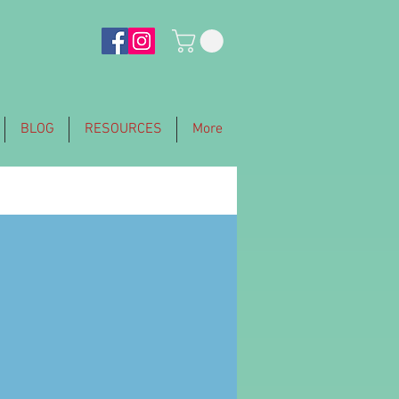
BLOG
RESOURCES
More