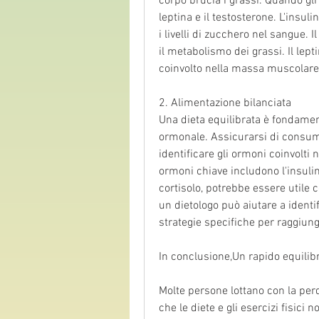
corpo brucia i grassi. Quando gli
leptina e il testosterone. L'insuli
i livelli di zucchero nel sangue. I
il metabolismo dei grassi. Il lepti
coinvolto nella massa muscolare 
2. Alimentazione bilanciata
Una dieta equilibrata è fondamen
ormonale. Assicurarsi di consuma
identificare gli ormoni coinvolti 
ormoni chiave includono l'insulina
cortisolo, potrebbe essere utile c
un dietologo può aiutare a identif
strategie specifiche per raggiunge
In conclusione,Un rapido equilib
Molte persone lottano con la perd
che le diete e gli esercizi fisici n