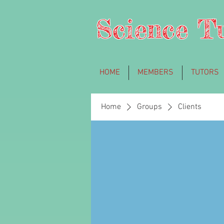
Science T
HOME
MEMBERS
TUTORS
Home
Groups
Clients