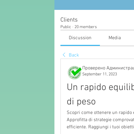
Clients
Public
·
20 members
Discussion
Media
Back
Проверено Администрац
September 11, 2023
Un rapido equili
di peso
Scopri come ottenere un rapido eq
Approfitta di strategie comprovat
efficiente. Raggiungi i tuoi obie