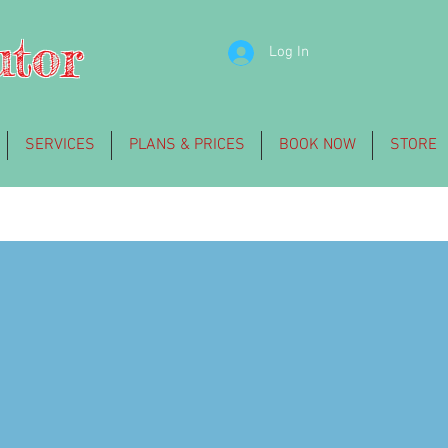
utor
Log In
SERVICES
PLANS & PRICES
BOOK NOW
STORE