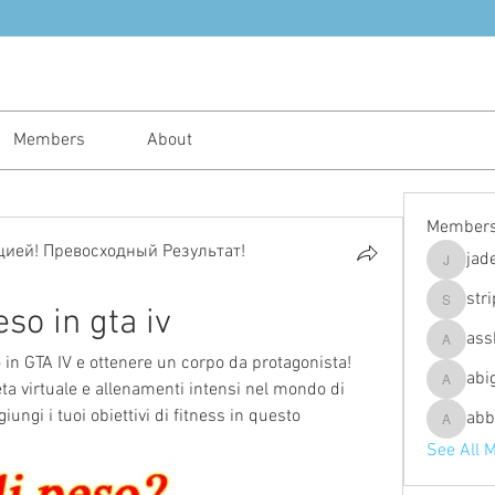
Members
About
Member
ией! Превосходный Результат!
jad
jadeajam
str
so in gta iv
stripes4
ass
assh.ley
 in GTA IV e ottenere un corpo da protagonista! 
abi
ta virtuale e allenamenti intensi nel mondo di 
abigailfu
iungi i tuoi obiettivi di fitness in questo 
abb
abbebria
See All 