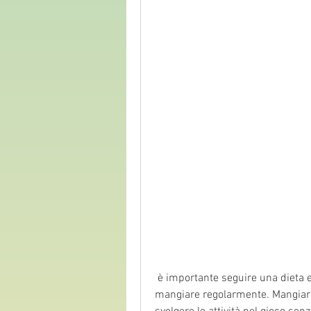
 è importante seguire una dieta equilibrata. Evita di saltare i pasti e cerca di 
mangiare regolarmente. Mangiare p