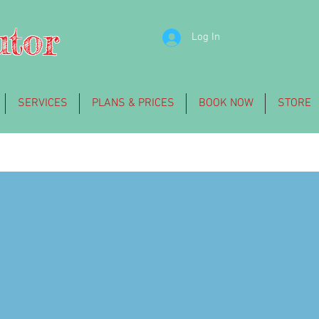
utor
Log In
SERVICES
PLANS & PRICES
BOOK NOW
STORE