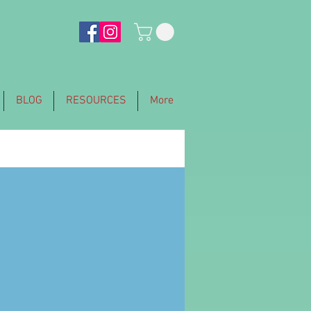
BLOG
RESOURCES
More