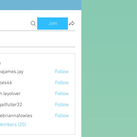
Join
s
eajames.jay
Follow
es.jay
ipes46
Follow
6
h.leyoliver
Follow
oliver
gailfuller32
Follow
ller32
ebriannafowles
Follow
nnafowles
Members (20)