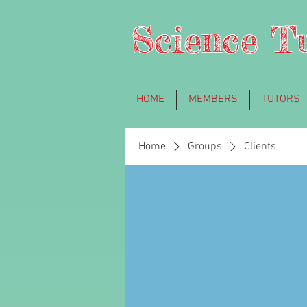
Science T
HOME
MEMBERS
TUTORS
Home
Groups
Clients