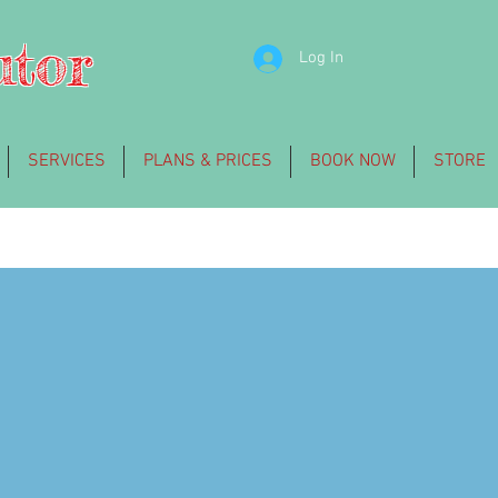
utor
Log In
SERVICES
PLANS & PRICES
BOOK NOW
STORE