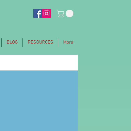
BLOG
RESOURCES
More