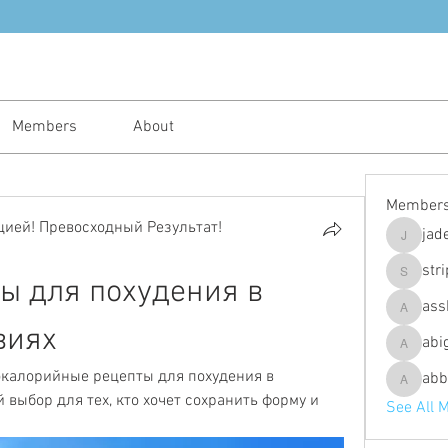
Members
About
Member
ией! Превосходный Результат!
jad
jadeajam
str
ы для похудения в 
stripes4
ass
assh.ley
виях
abi
abigailfu
калорийные рецепты для похудения в 
abb
abbebria
выбор для тех, кто хочет сохранить форму и 
See All 