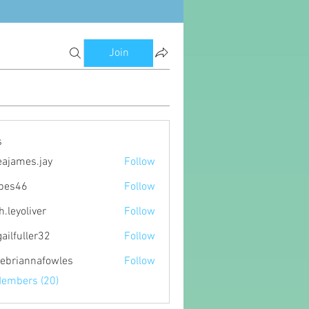
Join
s
eajames.jay
Follow
es.jay
ipes46
Follow
6
h.leyoliver
Follow
oliver
gailfuller32
Follow
ller32
ebriannafowles
Follow
nnafowles
Members (20)