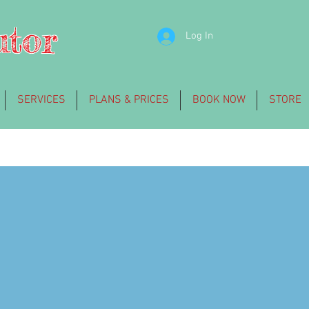
utor
Log In
SERVICES
PLANS & PRICES
BOOK NOW
STORE