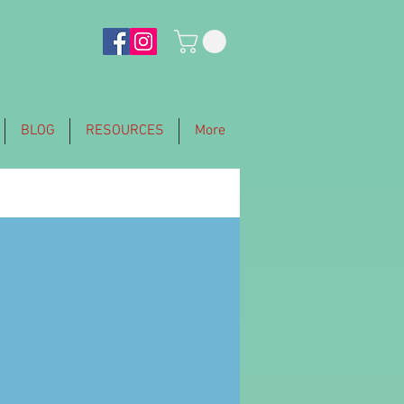
BLOG
RESOURCES
More