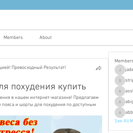
Members
About
Member
ией! Превосходный Результат!
jad
jadeajam
str
ля похудения купить
stripes4
ass
assh.ley
ения в нашем интернет-магазине! Предлагаем 
abi
 пояса и шорты для похудения по доступным 
abigailfu
abb
abbebria
See All 