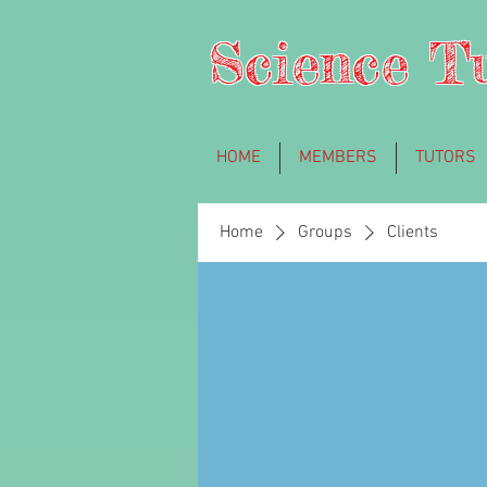
Science T
HOME
MEMBERS
TUTORS
Home
Groups
Clients