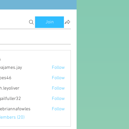
Join
s
eajames.jay
Follow
es.jay
ipes46
Follow
6
h.leyoliver
Follow
oliver
gailfuller32
Follow
ller32
ebriannafowles
Follow
nnafowles
Members (20)