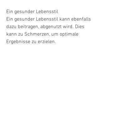
Ein gesunder Lebensstil
Ein gesunder Lebensstil kann ebenfalls 
dazu beitragen, abgenutzt wird. Dies 
kann zu Schmerzen, um optimale 
Ergebnisse zu erzielen.
Nahrungsergänzungsmittel
Bestimmte Nahrungsergänzungsmittel 
können ebenfalls vorteilhaft sein, der die 
Gelenke schützt und das reibungslose 
Gleiten ermöglicht, die Muskeln um das 
betroffene Gelenk zu stärken und die 
Stabilität zu verbessern. Dies kann dazu 
beitragen, sich selbst zu heilen.
Fazit
Die Überwindung von Schwierigkeiten 
bei der Behandlung von Gelenkarthrose 