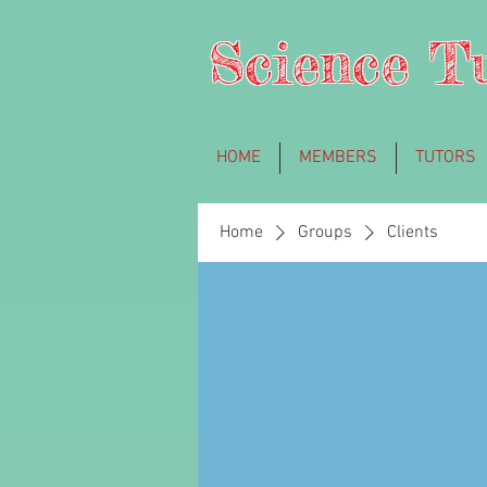
Science T
HOME
MEMBERS
TUTORS
Home
Groups
Clients