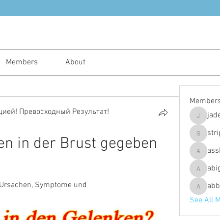
Members
About
Member
ией! Превосходный Результат!
jad
jadeajam
str
 in der Brust gegeben 
stripes4
ass
assh.ley
abi
abigailfu
 Ursachen, Symptome und 
abb
abbebria
See All 