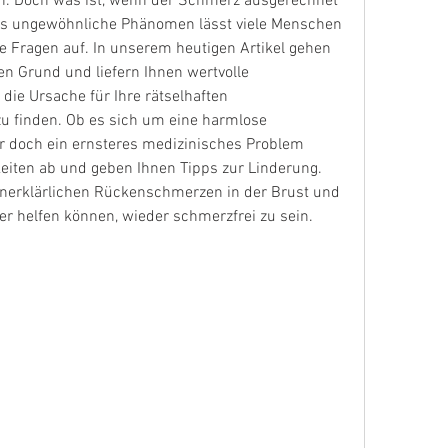
n. Doch was ist, wenn der Schmerz ausgerechnet 
ses ungewöhnliche Phänomen lässt viele Menschen 
he Fragen auf. In unserem heutigen Artikel gehen 
n Grund und liefern Ihnen wertvolle 
ie Ursache für Ihre rätselhaften 
 finden. Ob es sich um eine harmlose 
 doch ein ernsteres medizinisches Problem 
hkeiten ab und geben Ihnen Tipps zur Linderung. 
 unerklärlichen Rückenschmerzen in der Brust und 
er helfen können, wieder schmerzfrei zu sein.