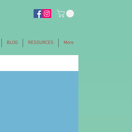
BLOG
RESOURCES
More