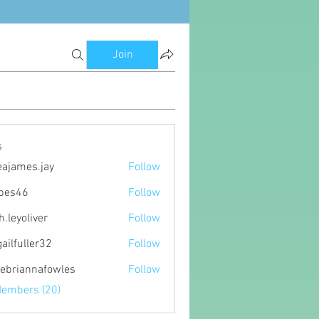
Join
s
eajames.jay
Follow
es.jay
ipes46
Follow
6
h.leyoliver
Follow
oliver
gailfuller32
Follow
ller32
ebriannafowles
Follow
nnafowles
Members (20)