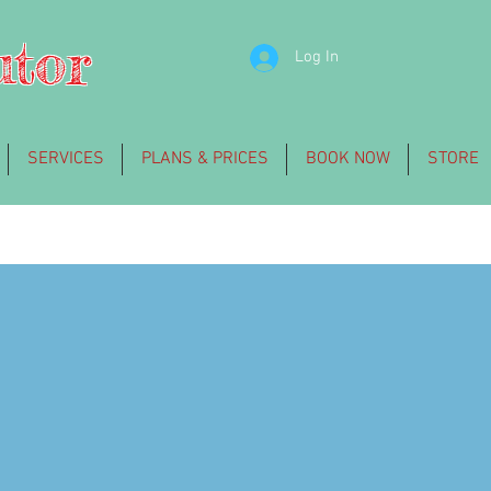
utor
Log In
SERVICES
PLANS & PRICES
BOOK NOW
STORE