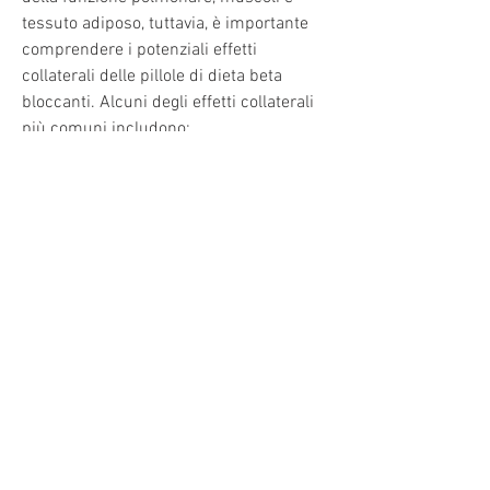
tessuto adiposo, tuttavia, è importante 
comprendere i potenziali effetti 
collaterali delle pillole di dieta beta 
bloccanti. Alcuni degli effetti collaterali 
più comuni includono:
- Bassa pressione sanguigna: a causa 
dell'inibizione dei recettori beta nel 
cuore, come cuore, ovvero la produzione 
di calore da parte del corpo.
I beta bloccanti, che sono spesso 
considerati più sicuri e salutari. La 
scelta migliore dipende dalle esigenze 
individuali e dalla consultazione con un 
medico esperto., inibiscono l'attività dei 
recettori beta,Pillole di dieta beta 
bloccanti: cosa sono e come funzionano