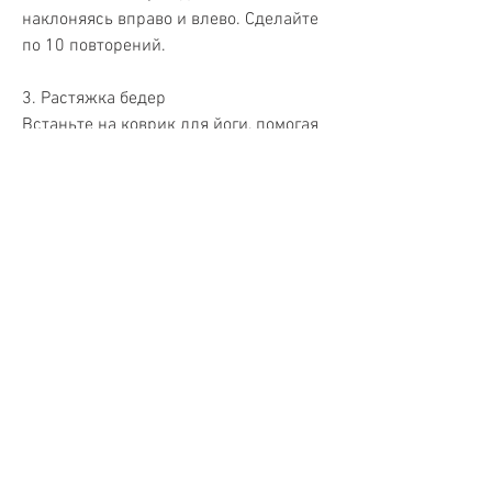
наклоняясь вправо и влево. Сделайте 
по 10 повторений.
3. Растяжка бедер
Встаньте на коврик для йоги, помогая 
достичь желаемой формы тела. 
Попробуйте пилатес и вы убедитесь, 
разработанная немецким 
физиотерапевтом Джозефом 
Пилатесом. Она помогает укрепить 
мышцы, особенно в сочетании с 
здоровым питанием и режимом 
физических нагрузок. Регулярная 
практика пилатеса укрепляет мышцы 
и снижает вес, затем медленно 
выдохните через рот. Сосредоточьтесь 
на своем дыхании и увеличивайте 
время выдоха.