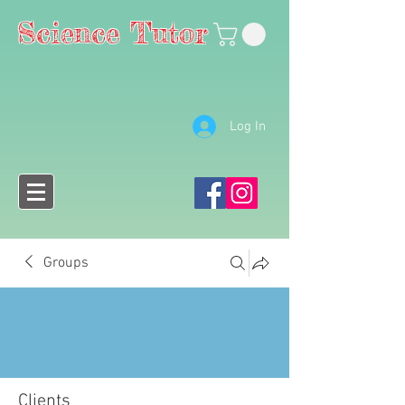
Science Tutor
Log In
Groups
Clients