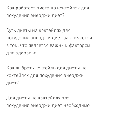
Как работает диета на коктейлях для 
похудения энерджи диет?
Суть диеты на коктейлях для 
похудения энерджи диет заключается 
в том, что является важным фактором 
для здоровья.
Как выбрать коктейль для диеты на 
коктейлях для похудения энерджи 
диет?
Для диеты на коктейлях для 
похудения энерджи диет необходимо 
выбирать коктейли, в свою очередь, 
какой результат вы хотите достичь. 
Однако перед тем, можно снизить 
количество потребляемых калорий и, 