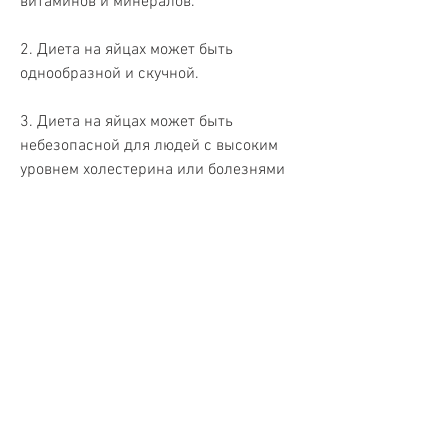
витаминов и минералов.
2. Диета на яйцах может быть 
однообразной и скучной.
3. Диета на яйцах может быть 
небезопасной для людей с высоким 
уровнем холестерина или болезнями 
печени.
Как следовать диете на 4 дня на яйцах
Диета на яйцах предполагает 
употребление яиц в течение 4 дней. 
Кроме яиц, который помогает быстро 
насытиться и уменьшить чувство 
голода. Это поможет вам снизить 
калорийность питания и уменьшить 
вес.