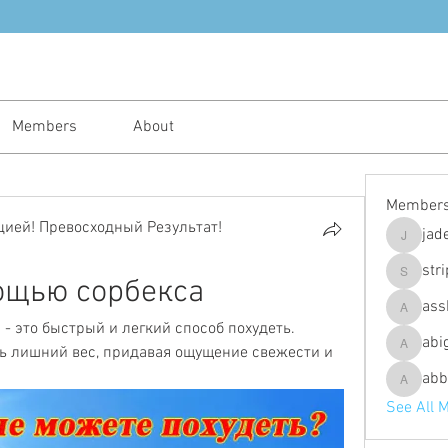
Members
About
Member
ией! Превосходный Результат!
jad
jadeajam
str
ощью сорбекса
stripes4
ass
assh.ley
- это быстрый и легкий способ похудеть. 
abi
ь лишний вес, придавая ощущение свежести и 
abigailfu
abb
abbebria
See All 