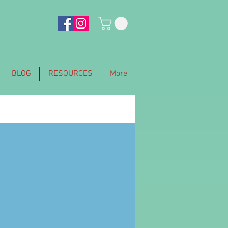
BLOG
RESOURCES
More