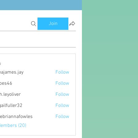
Join
s
eajames.jay
Follow
es.jay
ipes46
Follow
6
h.leyoliver
Follow
oliver
gailfuller32
Follow
ller32
ebriannafowles
Follow
nnafowles
Members (20)