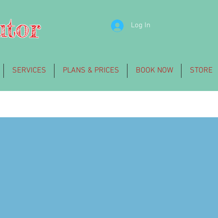
utor
Log In
SERVICES
PLANS & PRICES
BOOK NOW
STORE