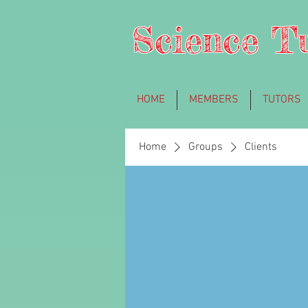
Science T
HOME
MEMBERS
TUTORS
Home
Groups
Clients