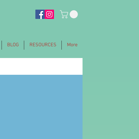
BLOG
RESOURCES
More