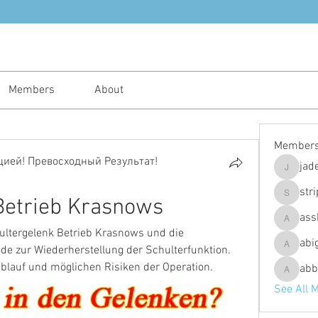
Members
About
Member
ией! Превосходный Результат!
jad
jadeajam
str
Betrieb Krasnows
stripes4
ass
assh.ley
ltergelenk Betrieb Krasnows und die 
abi
 zur Wiederherstellung der Schulterfunktion. 
abigailfu
Ablauf und möglichen Risiken der Operation.
abb
abbebria
See All 