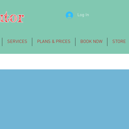
utor
Log In
SERVICES
PLANS & PRICES
BOOK NOW
STORE