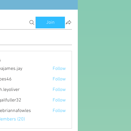
Join
s
eajames.jay
Follow
es.jay
ipes46
Follow
6
h.leyoliver
Follow
oliver
gailfuller32
Follow
ller32
ebriannafowles
Follow
nnafowles
Members (20)