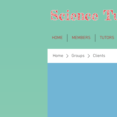
Science T
HOME
MEMBERS
TUTORS
Home
Groups
Clients