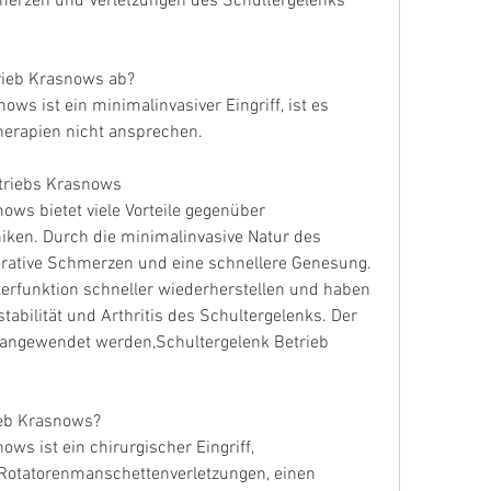
erzen und Verletzungen des Schultergelenks 
trieb Krasnows ab?
ws ist ein minimalinvasiver Eingriff, ist es 
herapien nicht ansprechen.
etriebs Krasnows
ows bietet viele Vorteile gegenüber 
ken. Durch die minimalinvasive Natur des 
perative Schmerzen und eine schnellere Genesung. 
terfunktion schneller wiederherstellen und haben 
abilität und Arthritis des Schultergelenks. Der 
n angewendet werden,Schultergelenk Betrieb 
ieb Krasnows?
ws ist ein chirurgischer Eingriff, 
Rotatorenmanschettenverletzungen, einen 