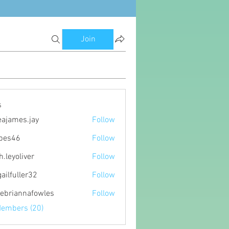
Join
s
eajames.jay
Follow
es.jay
ipes46
Follow
6
h.leyoliver
Follow
oliver
gailfuller32
Follow
ller32
ebriannafowles
Follow
nnafowles
Members (20)