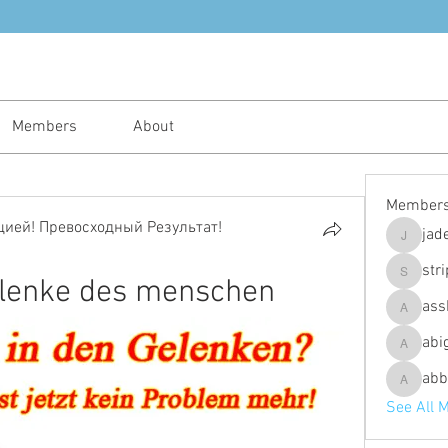
Members
About
Member
ией! Превосходный Результат!
jad
jadeajam
str
elenke des menschen
stripes4
ass
assh.ley
abi
abigailfu
abb
abbebria
See All 