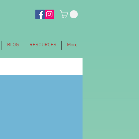
BLOG
RESOURCES
More