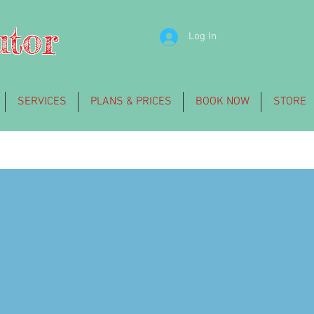
utor
Log In
SERVICES
PLANS & PRICES
BOOK NOW
STORE