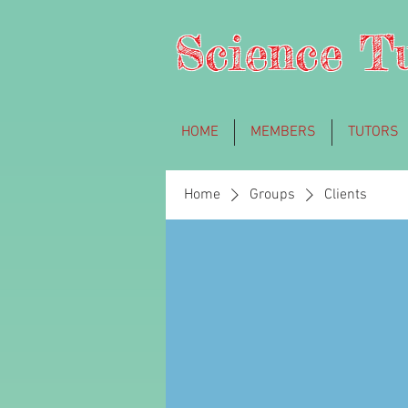
Science T
HOME
MEMBERS
TUTORS
Home
Groups
Clients