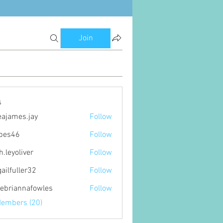
Join
s
eajames.jay
Follow
es.jay
ipes46
Follow
6
h.leyoliver
Follow
oliver
gailfuller32
Follow
ller32
ebriannafowles
Follow
nnafowles
Members (20)