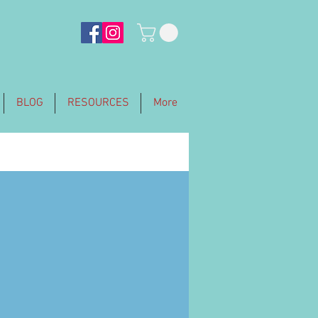
BLOG
RESOURCES
More