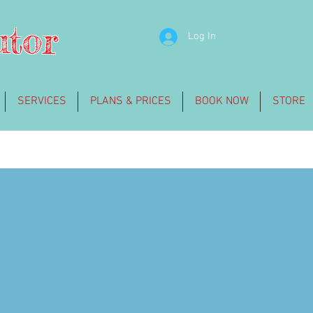
utor
Log In
SERVICES
PLANS & PRICES
BOOK NOW
STORE