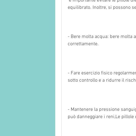
 è importante evitare le pillole dieta e seguire un regime alimentare sano ed 
equilibrato. Inoltre, si possono s
- Bere molta acqua: bere molta a
correttamente.
- Fare esercizio fisico regolarmen
sotto controllo e a ridurre il risc
- Mantenere la pressione sanguign
può danneggiare i reni,Le pillole