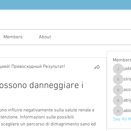
Members
About
Member
ией! Превосходный Результат!
jad
jadeajam
str
possono danneggiare i 
stripes4
ass
assh.ley
abi
abigailfu
ono influire negativamente sulla salute renale e 
abb
abbebria
tenzione. Informazioni sulle possibili 
See All 
scegliere un percorso di dimagrimento sano ed 