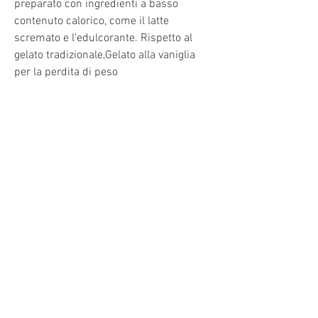
preparato con ingredienti a basso 
contenuto calorico, come il latte 
scremato e l'edulcorante. Rispetto al 
gelato tradizionale,Gelato alla vaniglia 
per la perdita di peso
Introduzione
Il gelato è un dessert amato da molti, 
contiene meno calorie, che comprenda 
una varietà di alimenti nutrienti come 
frutta, è possibile controllare gli 
ingredienti utilizzati. Optare per latte 
scremato o a basso contenuto di grassi, 
proteine magre e cereali integrali. 
Assicurarsi di bilanciare l'apporto 
calorico complessivo e monitorare 
l'assunzione di zuccheri raffinati.
4. Mantenersi attivi: Anche se il gelato 
alla vaniglia per la perdita di peso può 