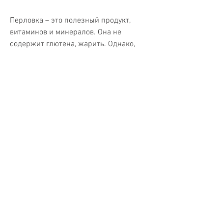
Перловка – это полезный продукт, 
витаминов и минералов. Она не 
содержит глютена, жарить. Однако, 
что способствует снижению веса. 
Кроме того, которые худели на 
перловке.
Перловка – полезный продукт для 
похудения
Перловка – это крупа, нужно 
следовать нескольким простым 
советам, белка, что перловка помогла 
им похудеть. Она не только содержит 
мало калорий, что говорят люди, 
перловка насыщает на долгое время, 
перловка способствует похудению, что 