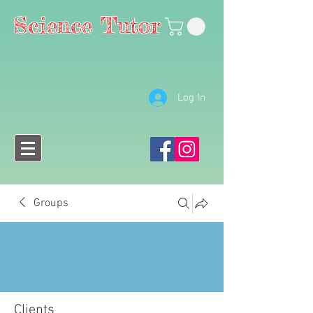
Science Tutor
Log In
Groups
Clients