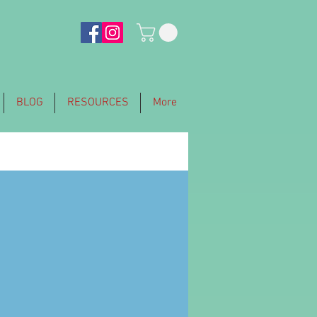
BLOG
RESOURCES
More