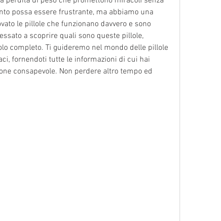
 la perdita di peso che promettono miracoli senza 
anto possa essere frustrante, ma abbiamo una 
vato le pillole che funzionano davvero e sono 
ssato a scoprire quali sono queste pillole, 
colo completo. Ti guideremo nel mondo delle pillole 
ci, fornendoti tutte le informazioni di cui hai 
one consapevole. Non perdere altro tempo ed 