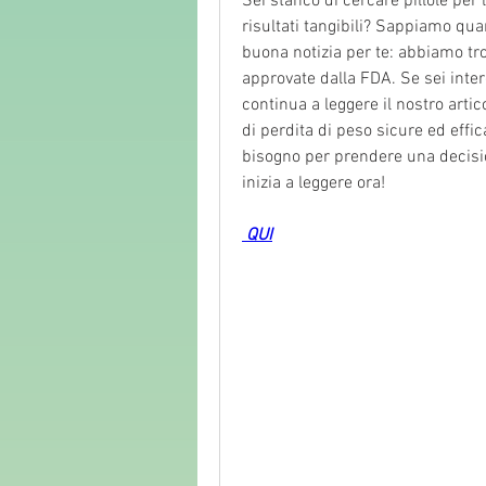
Sei stanco di cercare pillole per
risultati tangibili? Sappiamo qu
buona notizia per te: abbiamo tro
approvate dalla FDA. Se sei intere
continua a leggere il nostro arti
di perdita di peso sicure ed effica
bisogno per prendere una decisi
inizia a leggere ora!
 QUI