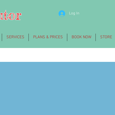
utor
Log In
SERVICES
PLANS & PRICES
BOOK NOW
STORE