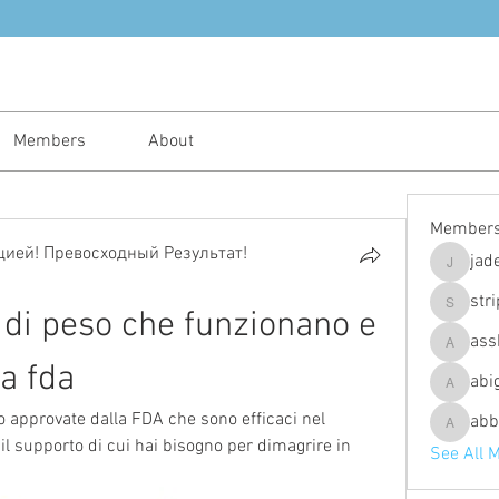
Members
About
Member
ией! Превосходный Результат!
jad
jadeajam
str
a di peso che funzionano e 
stripes4
ass
assh.ley
a fda
abi
abigailfu
so approvate dalla FDA che sono efficaci nel 
abb
abbebria
 il supporto di cui hai bisogno per dimagrire in 
See All 