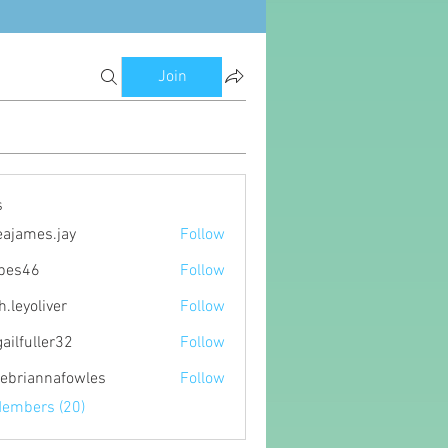
Join
s
eajames.jay
Follow
es.jay
ipes46
Follow
6
h.leyoliver
Follow
oliver
gailfuller32
Follow
ller32
ebriannafowles
Follow
nnafowles
Members (20)