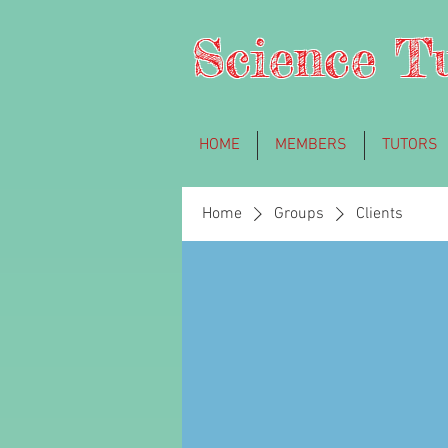
Science T
HOME
MEMBERS
TUTORS
Home
Groups
Clients