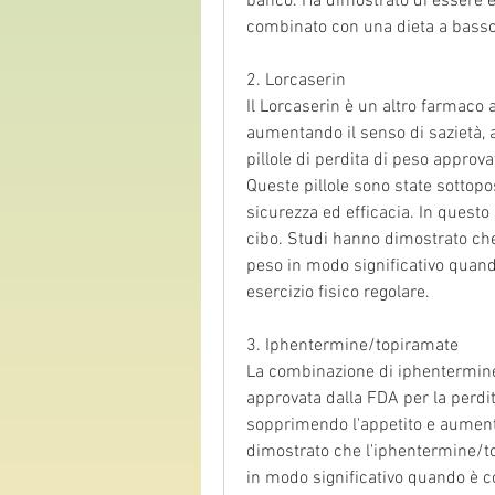
banco. Ha dimostrato di essere ef
combinato con una dieta a basso
2. Lorcaserin
Il Lorcaserin è un altro farmaco 
aumentando il senso di sazietà, a
pillole di perdita di peso approv
Queste pillole sono state sottopost
sicurezza ed efficacia. In questo 
cibo. Studi hanno dimostrato che
peso in modo significativo quand
esercizio fisico regolare.
3. Iphentermine/topiramate
La combinazione di iphentermine 
approvata dalla FDA per la perdi
sopprimendo l'appetito e aumenta
dimostrato che l'iphentermine/to
in modo significativo quando è 