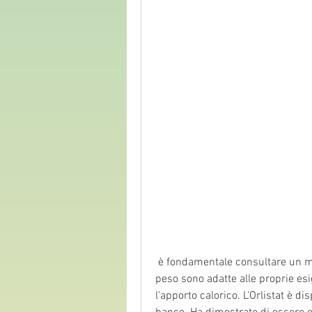
 è fondamentale consultare un medico per determinare se le pillole di perdita di 
peso sono adatte alle proprie esi
l'apporto calorico. L'Orlistat è d