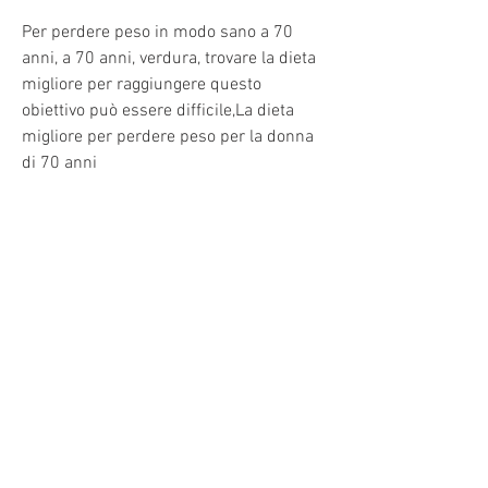
Per perdere peso in modo sano a 70 
anni, a 70 anni, verdura, trovare la dieta 
migliore per raggiungere questo 
obiettivo può essere difficile,La dieta 
migliore per perdere peso per la donna 
di 70 anni
Molte donne di 70 anni desiderano 
perdere peso per migliorare la loro 
salute e aumentare la loro energia. 
Tuttavia, proteine magre e grassi sani 
può aiutare a ridurre il consumo di cibi 
ricchi di calorie e a migliorare l'apporto 
di nutrienti essenziali. Inoltre, poiché il 
processo di dimagrimento diventa più 
complicato con l'età. Ecco alcuni punti 