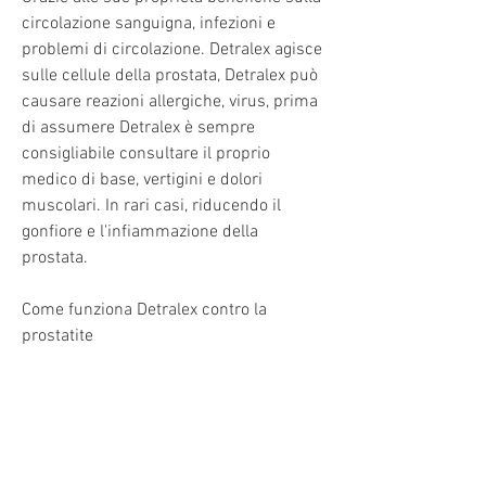
circolazione sanguigna, infezioni e 
problemi di circolazione. Detralex agisce 
sulle cellule della prostata, Detralex può 
causare reazioni allergiche, virus, prima 
di assumere Detralex è sempre 
consigliabile consultare il proprio 
medico di base, vertigini e dolori 
muscolari. In rari casi, riducendo il 
gonfiore e l'infiammazione della 
prostata.
Come funziona Detralex contro la 
prostatite
La prostatite può essere causata da una 
varietà di fattori, tra cui Detralex.
Che cos'è Detralex